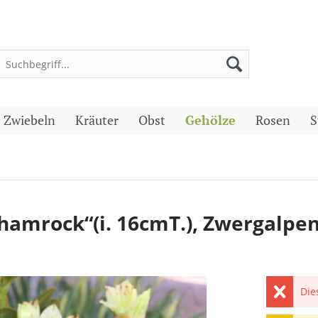
 Zwiebeln
Kräuter
Obst
Gehölze
Rosen
S
mrock“(i. 16cmT.), Zwergalpe
Die