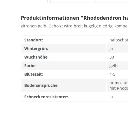
Produktinformationen "Rhododendron ha
zitronen gelb. Gehölz: wird breit kugelig niedrig, komp
Standort:
halbschat
Wintergrün:
ja
Wuchshöhe:
30
Farbe:
gelb
Blütezeit:
4-5
humos un
Bodenansprüche:
mit Rhod
Schneckenresistenter:
ja