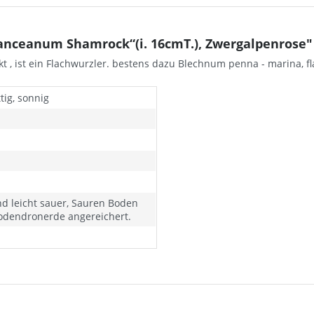
nceanum Shamrock“(i. 16cmT.), Zwergalpenrose"
akt , ist ein Flachwurzler. bestens dazu Blechnum penna - marina, 
tig, sonnig
d leicht sauer, Sauren Boden
odendronerde angereichert.