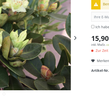
Ben
Ich hab
15,90
inkl. MwSt.
z
Zur Zeit
Merke
Artikel-Nr.