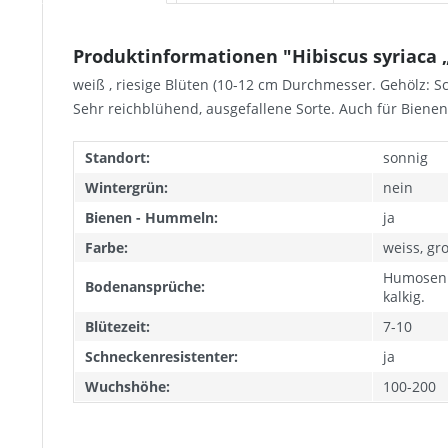
Produktinformationen "Hibiscus syriaca „T
weiß , riesige Blüten (10-12 cm Durchmesser. Gehölz: Sch
Sehr reichblühend, ausgefallene Sorte. Auch für Biene
Standort:
sonnig
Wintergrün:
nein
Bienen - Hummeln:
ja
Farbe:
weiss, gr
Humosen 
Bodenansprüche:
kalkig.
Blütezeit:
7-10
Schneckenresistenter:
ja
Wuchshöhe:
100-200