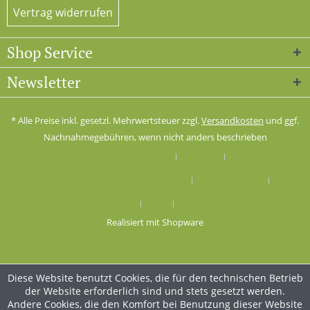
Vertrag widerrufen
Shop Service
Newsletter
* Alle Preise inkl. gesetzl. Mehrwertsteuer zzgl.
Versandkosten
und ggf.
Nachnahmegebühren, wenn nicht anders beschrieben
Cookie-Einstellungen
Kontakt
Versand und Zahlungsbedingungen
Widerrufsrecht
Datenschutz
AGB
Impressum
Realisiert mit Shopware
Diese Website benutzt Cookies, die für den technischen Betrieb
der Website erforderlich sind und stets gesetzt werden.
Andere Cookies, die den Komfort bei Benutzung dieser Website