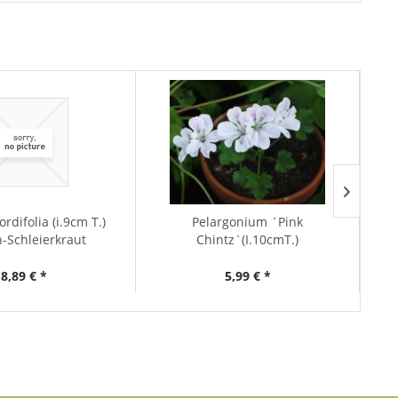
rdifolia (i.9cm T.)
Pelargonium ´Pink
-Schleierkraut
Chintz`(I.10cmT.)
8,89 € *
5,99 € *