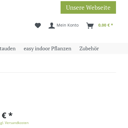
Unsere Webseite
Mein Konto
0,00 € *
tauden
easy indoor Pflanzen
Zubehör
 € *
zgl. Versandkosten