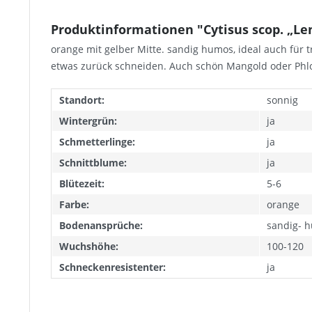
Produktinformationen "Cytisus scop. „Lena
orange mit gelber Mitte. sandig humos, ideal auch für t
etwas zurück schneiden. Auch schön Mangold oder Phlo
Standort:
sonnig
Wintergrün:
ja
Schmetterlinge:
ja
Schnittblume:
ja
Blütezeit:
5-6
Farbe:
orange
Bodenansprüche:
sandig- 
Wuchshöhe:
100-120
Schneckenresistenter:
ja