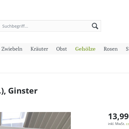
 Zwiebeln
Kräuter
Obst
Gehölze
Rosen
S
.), Ginster
13,99
inkl. MwSt.
z