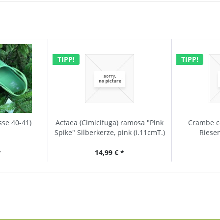
TIPP!
TIPP!
sse 40-41)
Actaea (Cimicifuga) ramosa "Pink
Crambe co
Spike" Silberkerze, pink (i.11cmT.)
Riesen
*
14,99 € *