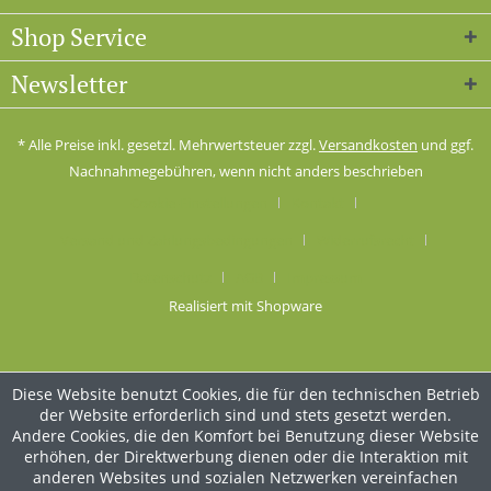
Shop Service
Newsletter
* Alle Preise inkl. gesetzl. Mehrwertsteuer zzgl.
Versandkosten
und ggf.
Nachnahmegebühren, wenn nicht anders beschrieben
Cookie-Einstellungen
Kontakt
Versand und Zahlungsbedingungen
Widerrufsrecht
Datenschutz
AGB
Impressum
Realisiert mit Shopware
Diese Website benutzt Cookies, die für den technischen Betrieb
der Website erforderlich sind und stets gesetzt werden.
Andere Cookies, die den Komfort bei Benutzung dieser Website
erhöhen, der Direktwerbung dienen oder die Interaktion mit
anderen Websites und sozialen Netzwerken vereinfachen