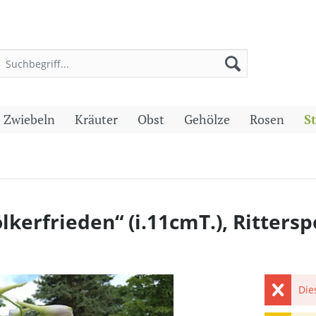
 Zwiebeln
Kräuter
Obst
Gehölze
Rosen
S
kerfrieden“ (i.11cmT.), Ritters
Die