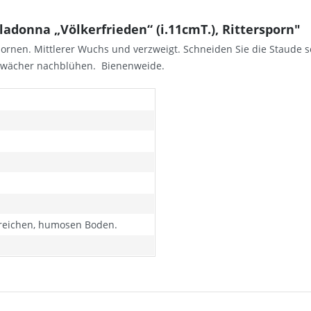
adonna „Völkerfrieden“ (i.11cmT.), Rittersporn"
rspornen. Mittlerer Wuchs und verzweigt. Schneiden Sie die Staude 
chwächer nachblühen. Bienenweide.
freichen, humosen Boden.