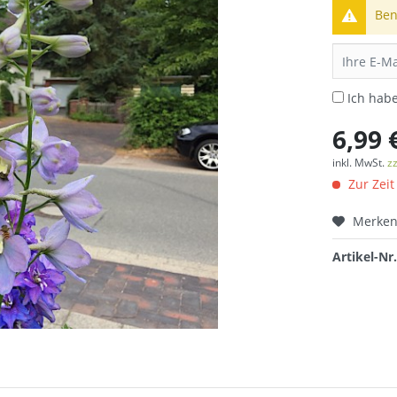
Ben
Ich hab
6,99 
inkl. MwSt.
z
Zur Zeit
Merke
Artikel-Nr.