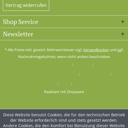
Vertrag widerrufen
Shop Service
Newsletter
* Alle Preise inkl. gesetzl. Mehrwertsteuer zzgl.
Versandkosten
und ggf.
Nachnahmegebühren, wenn nicht anders beschrieben
Cookie-Einstellungen
Kontakt
Versand und Zahlungsbedingungen
Widerrufsrecht
Datenschutz
AGB
Impressum
Realisiert mit Shopware
Diese Website benutzt Cookies, die für den technischen Betrieb
der Website erforderlich sind und stets gesetzt werden.
Andere Cookies, die den Komfort bei Benutzung dieser Website