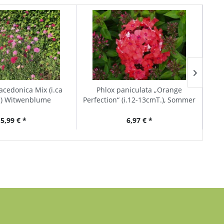
cedonica Mix (i.ca
Phlox paniculata „Orange
Phl
) Witwenblume
Perfection“ (i.12-13cmT.), Sommer
- Phlox
5,99 € *
6,97 € *