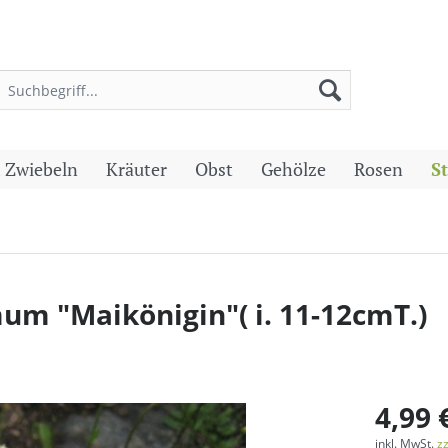
 Zwiebeln
Kräuter
Obst
Gehölze
Rosen
S
 "Maikönigin"( i. 11-12cmT.)
4,99 
inkl. MwSt.
z