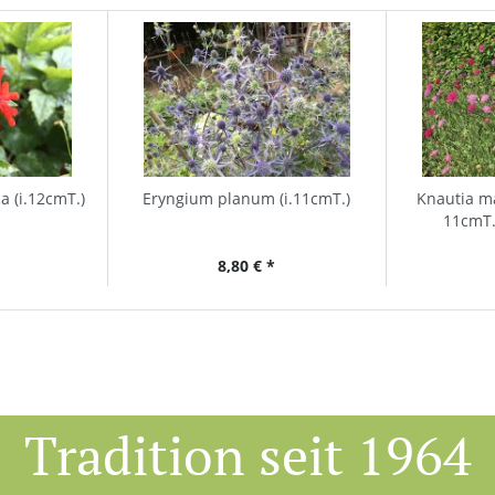
a (i.12cmT.)
Eryngium planum (i.11cmT.)
Knautia ma
11cmT.
8,80 € *
Tradition seit 1964