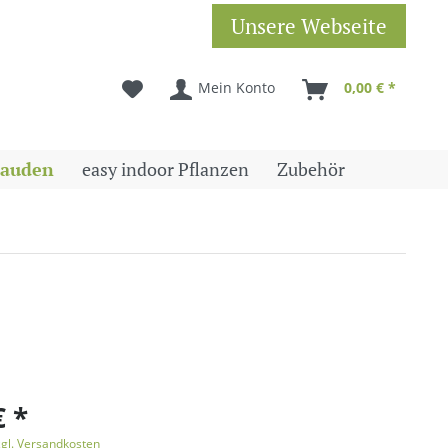
Unsere Webseite
Mein Konto
0,00 € *
tauden
easy indoor Pflanzen
Zubehör
€ *
zgl. Versandkosten